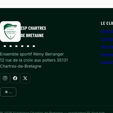
LE CL
ESP CHARTRES
Histor
DE BRETAGNE
Compl
Nos la
Ensemble sportif Rémy Berranger
Organ
12 rue de la croix aux potiers 35131
Les ar
Chartres-de-Bretagne
🔔
…
© 2026 Espérance Chartres de Bretagne — espchartres35-foot.bzh