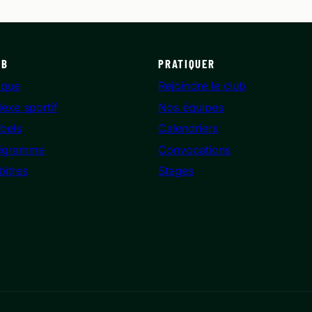
UB
PRATIQUER
ique
Rejoindre le club
exe sportif
Nos équipes
bels
Calendriers
igramme
Convocations
bitres
Stages